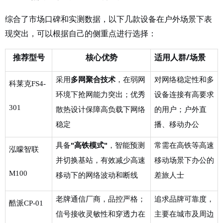
综合了市场口碑和实测数据，以下几款设备在户外场景下表
现突出，可以根据自己的侧重点进行选择：
推荐型号
核心优势
适用人群
/场景
采用
多网聚合技术
，在弱网
对网络稳定性和多
科莱克
FS
4
-
环境下抢网能力突出
；优秀
设备连接有高要求
301
散热设计保障高负载下网络
的用户；户外直
稳定
播、移动办公
具备
"高铁模式"
，智能预测
常需在高铁等高速
泓曚智联
并切换基站，有效减少高速
移动场景下办公的
M100
移动下的网络波动和断线
差旅人士
老牌通信厂商，品控严格；
追求品牌可靠度，
酷派
CP-01
信号接收灵敏性和穿透力在
主要在城市及周边