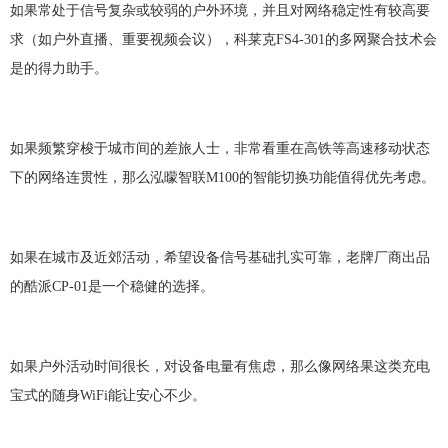
如果常处于信号复杂或较弱的户外环境，并且对网络稳定性有较高要
求（如户外直播、重要视频会议），科莱克
FS
4
-
301
的多网聚合技术会
是的得力助手。
如果频繁穿梭于城市间的差旅人士，非常看重在高铁等高速移动状态
下的网络连贯性，那么泓曚智联
M100的智能切换功能值得优先考虑。
如果在城市及近郊活动，希望设备信号基础扎实可靠，老牌厂商出品
的酷派
CP-01是一个稳健的选择。
如果户外活动时间很长，对设备电量有焦虑，那么像网络果这类充电
宝式的随身
WiFi能让安心不少。