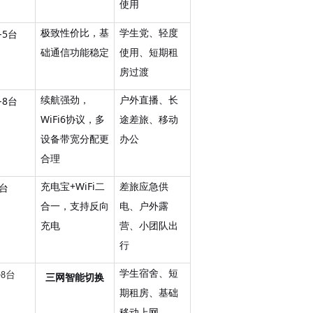
使用
极致性价比，基
学生党、轻度
-5台
础通信功能稳定
使用、短期租
房过渡
续航强劲，
户外直播、长
-8台
WiFi6协议，多
途差旅、移动
设备带宽分配更
办公
合理
充电宝
+WiFi二
差旅应急供
5台
合一，支持反向
电、户外露
充电
营、小团队出
行
学生宿舍、短
台
-8
三网智能切换
期租房、基础
移动上网