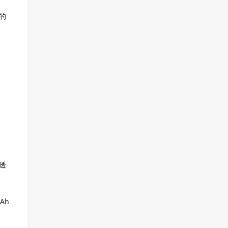
的
。
透
Ah