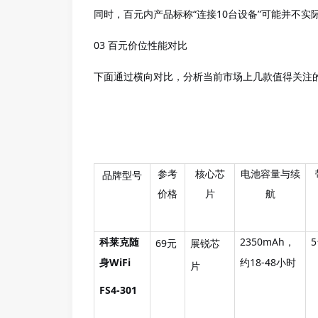
同时，百元内产品标称
“连接10台设备”可能并不实
03 百元价位性能对比
下面通过横向对比，分析当前市场上几款值得关注
参考
核心芯
电池容量与续
品牌型号
价格
片
航
随
2350
mAh，
69元
科莱克
展锐芯
身
WiFi
约18-48小时
片
FS4-301