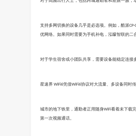
对于高频出行人士，包括跨城通勤者和差旅一族，
支持多网切换的设备几乎是必选项。例如，
酷派
CP-
优网络。如果同时需要为手机补电，
泓曚智联
的二
对于学生宿舍或小团队共享，需要设备能稳定连接
星速界
凭借
协议对大流量、多设备同时
WiFi6
WiFi6
城市的地下铁里，通勤者正用随身
看着未下载
WiFi
第一次视频通话。