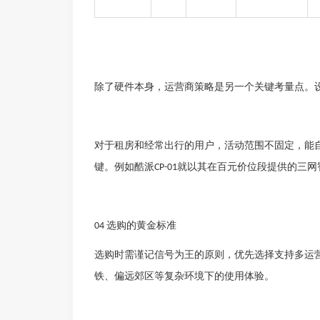
除了硬件本身，运营商策略是另一个关键考量点。
对于租房和经常出行的用户，活动范围不固定，能
键。例如
酷派
就以其在百元价位段提供的三网
CP-01
选购的黄金标准
04
选购时需谨记信号为王的原则，优先选择支持多运
铁、偏远郊区等复杂环境下的使用体验。