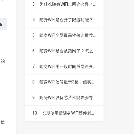
3
为什么随身WiFi上网这么慢？完全刷不动视频！
4
随身WIFI是否开了限速功能？怎么关闭？
5
随身WiFi全网最高性价比推荐(新手避坑必看)如何选随身wifi/流量不够用怎么办
6
随身WIFI是否被蹭网了？怎么查看连接设备？
i的
7
随身WIFI用一段时间后网速变慢，重启才能恢复，怎么解决？
8
随身WIFI信号显示3格，但实际完全没网速，怎么回事？
9
随身WIFI设备芯片性能差会导致网络卡顿吗？
10
长期使用后随身WIFI硬件老化影响网速吗？
对信