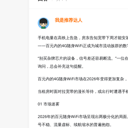
我是推荐达人
手机电量在高铁上告急，房东告知宽带下周才能安
——百元内的4G随身WiFi正成为城市流动族群的
“别买杂牌芯片的设备，信号差还容易断流。”一位
询问，总会补充这句提醒。
百元内的
4G随身WiFi市场在2026年变得更加复
当租房时面对拉宽带的漫长等待，或出行时遭遇手
01 市场迷雾
2026年的百元随身WiFi市场呈现出两极分化的局
号不稳、流量虚标、续航缩水的普遍抱怨。