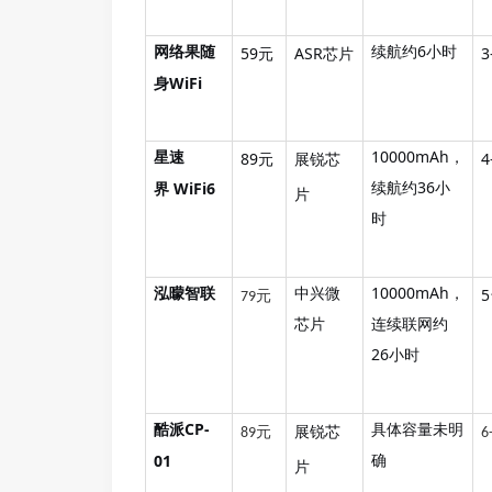
随
续航约
6小时
59元
ASR芯片
3
网络果
身
WiFi
10000mAh，
89元
展锐
4
星速
芯
续航约36小
WiFi6
界
片
时
中兴微
10000mAh，
泓曚智联
元
79
芯片
连续联网约
26小时
CP-
具体容量未明
展锐芯
酷派
元
89
6
确
01
片