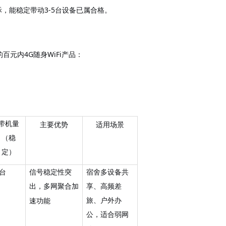
际，能稳定带动3-5台设备已属合格。
的百元内
4G随身WiFi产品：
带机量
主要优势
适用场景
（稳
定）
5台
信号稳定性突
宿舍多设备共
出，
享、高频差
多网聚合加
旅、户外办
速功能
公
，
适合弱网