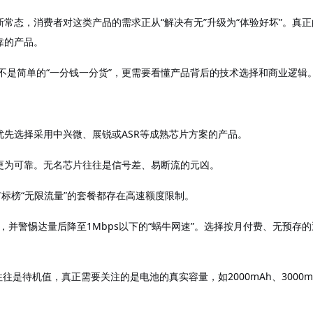
新常态，消费者对这类产品的需求正从
“解决有无”升级为“体验好坏”。真正
靠的产品。
已不是简单的“一分钱一分货”，更需要看懂产品背后的技术选择和商业逻辑
优先选择采用中兴微、展锐或
ASR等成熟芯片方案的产品。
更为可靠。无名芯片往往是信号差、易断流的元凶。
有标榜“无限流量”的套餐都存在高速额度限制。
”，并警惕达量后降至1Mbps以下的“蜗牛网速”。选择按月付费、无预存的
”往往是待机值，真正需要关注的是电池的真实容量，如2000mAh、3000m