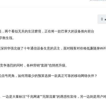
0
装，两个看似无关的生活窘境，正在将一款巴掌大的设备推向前台
数字救生筏。
在深圳华强北做了十年通信设备生意的店主，面对顾客对价格低廉随身WiF
杂，竞争激烈的同时，各种营销“套路”也悄然升级
。
机信号死角，如何用最少的预算选择一款真正可靠的移动网络伙伴？
面。一边是大量标注“千兆网速”“无限流量”的诱惑性宣传，另一边则是用户