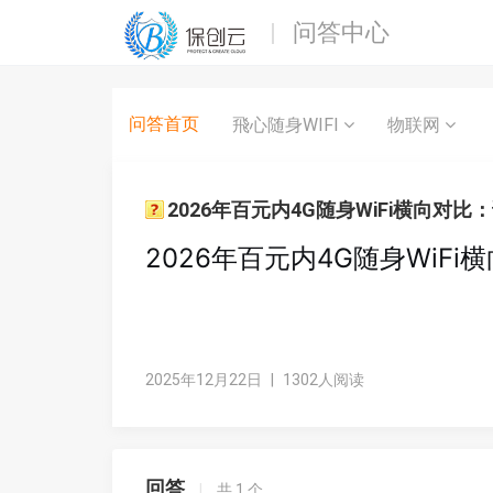
问答中心
问答首页
飛心随身WIFI
物联网
2026年百元内4G随身WiFi横向对
2026年百元内4G随身Wi
2025年12月22日
|
1302人阅读
回答
|
共
1
个