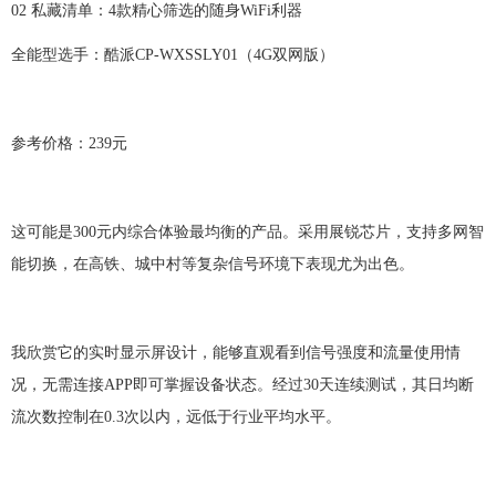
02 私藏清单：
4
款精心筛选的随身
WiFi利器
全能型选手：
酷派
CP-WXSSLY01
（
4G
双
网版）
参考价格：
239元
这可能是
300元内综合体验最均衡的产品。采用
展锐
芯片，支持
多
网智
能切换，在高铁、城中村等复杂信号环境下表现尤为出色。
我欣赏它的实时显示屏设计，能够直观看到信号强度和流量使用情
况，无需连接
APP即可掌握设备状态。经过30天连续测试，其日均断
流次数控制在0.3次以内，远低于行业平均水平。