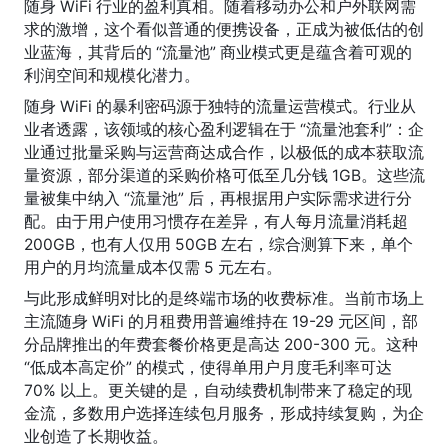
随身 WiFi 行业的盈利真相。随着移动办公和户外联网需
求的激增，这个看似普通的便携设备，正成为被低估的创
业蓝海，其背后的 “流量池” 商业模式更是蕴含着可观的
利润空间和规模化潜力。
随身 WiFi 的暴利密码源于独特的流量运营模式。行业从
业者透露，该领域的核心盈利逻辑在于 “流量池套利”：企
业通过批量采购与运营商达成合作，以极低的成本获取流
量资源，部分渠道的采购价格可低至几分钱 1GB。这些流
量被集中纳入 “流量池” 后，再根据用户实际需求进行分
配。由于用户使用习惯存在差异，有人每月流量消耗超 
200GB，也有人仅用 50GB 左右，综合测算下来，单个
用户的月均流量成本仅需 5 元左右。
与此形成鲜明对比的是终端市场的收费标准。当前市场上
主流随身 WiFi 的月租费用普遍维持在 19-29 元区间，部
分品牌推出的年费套餐价格更是高达 200-300 元。这种 
“低成本高定价” 的模式，使得单用户月度毛利率可达 
70% 以上。更关键的是，自动续费机制带来了稳定的现
金流，多数用户选择连续包月服务，形成持续复购，为企
业创造了长期收益。