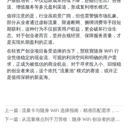
户基数增长，不仅边际成本持续下降，还能衍生出广告推
送、增值服务等多元盈利渠道，形成复利增长模式。
值得注意的是，行业虽前景广阔，但也需警惕市场乱象。
部分从业者通过虚标流量、限速断网、捆绑消费等手段短
期获利，这种行为不仅损害用户权益，更会破坏行业生
态。对于创业者而言，坚持合规经营、保障服务质量，才
是实现长期盈利的正道。
在轻资产创业项目备受追捧的当下，慧联寶
随身 WiFi 
行
业凭借稳定的现金流、可观的利润空间和明确的用户需
求，正成为被低估的商业机会。对于寻求投入小、回报稳
的创业者来说，这个依托 “流量池” 模式的赛道，或许正
是值得深耕的新蓝海。
上一篇 : 流量卡与随身 WiFi 选择指南：精准匹配需求，避开消费陷阱
下一篇 : 从流量痛点到千万营收：随身 WiFi 创业者的逆袭之路